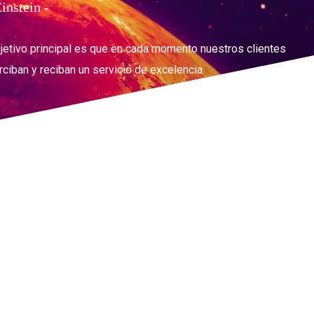
Einstein -
jetivo principal es que en cada momento nuestros clientes
rciban y reciban un servicio de excelencia.