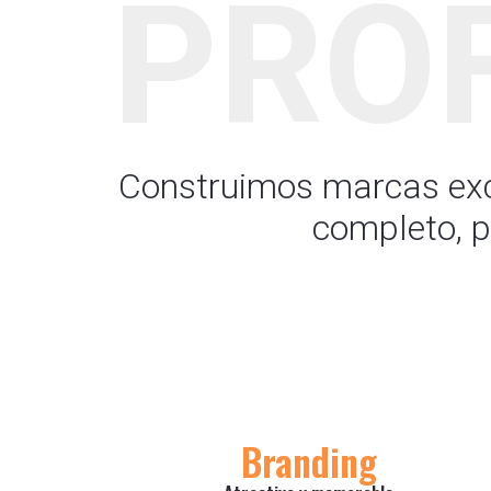
PRO
Construimos marcas exce
completo, p
Branding