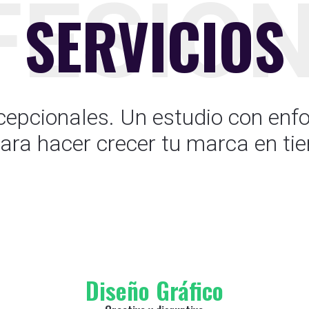
FESIO
SERVICIOS
pcionales. Un estudio con enfoqu
ara hacer crecer tu marca en ti
Diseño Gráfico