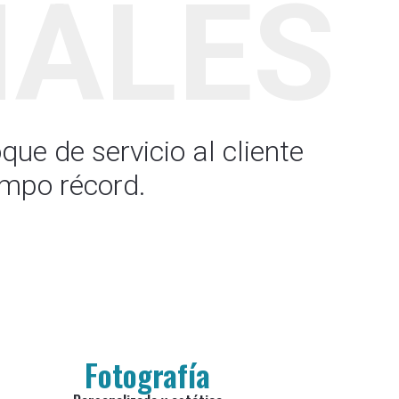
NALES
e de servicio al cliente
empo récord.
Fotografía