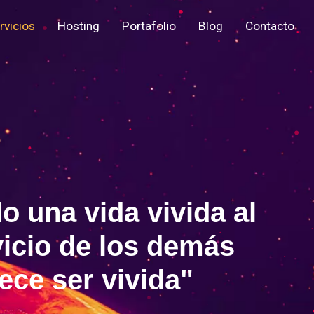
rvicios
Hosting
Portafolio
Blog
Contacto
l
o
u
n
a
v
i
d
a
v
i
v
i
d
a
a
l
v
i
c
i
o
d
e
l
o
s
d
e
m
á
s
e
c
e
s
e
r
v
i
v
i
d
a
"