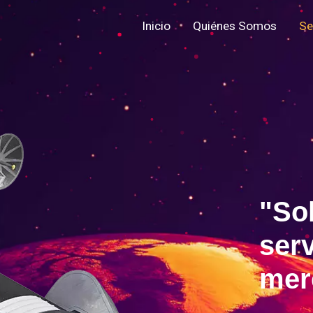
Inicio
Quiénes Somos
Se
"
S
o
s
e
r
m
e
r